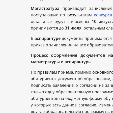
Магистратура
производит зачислени
поступающих по результатам
конкурса
остальные будут зачислены
10 август
принимаются до
31 июля
, остальным сл
В
аспирантуре
документы принимаютс
приказ о зачислении на все образовате
Процесс оформления документов на
магистратуры и аспирантуры
По правилам приема, помимо основного 
абитуриента, документ об образовании, 
подписать заявление о согласии на зач
только одну образовательную программу,
абитуриентов на бюджетную форму обуче
у которых есть данное согласие. Измен
другую образовательную программу в это