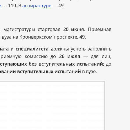
е
— 110. В
аспирантуре
— 49.
и магистратуры стартовал
20 июня
. Приемная
вуза на Кронверкском проспекте, 49.
иата
и
специалитета
должны успеть заполнить
 приемную комиссию до
26 июля
— для лиц,
оступающих без вступительных испытаний
; до
овании вступительных испытаний
в вузе.