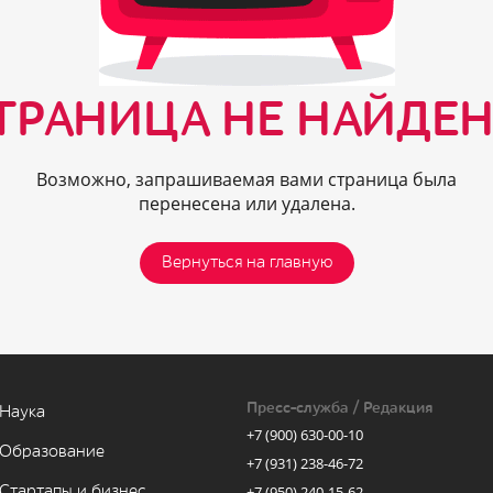
ТРАНИЦА НЕ НАЙДЕН
Возможно, запрашиваемая вами страница была
перенесена или удалена.
Вернуться на главную
Пресс-служба / Редакция
Наука
+7 (900) 630-00-10
Образование
+7 (931) 238-46-72
Стартапы и бизнес
+7 (950) 240-15-62