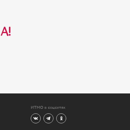
А!
ИТМО в соцсетях