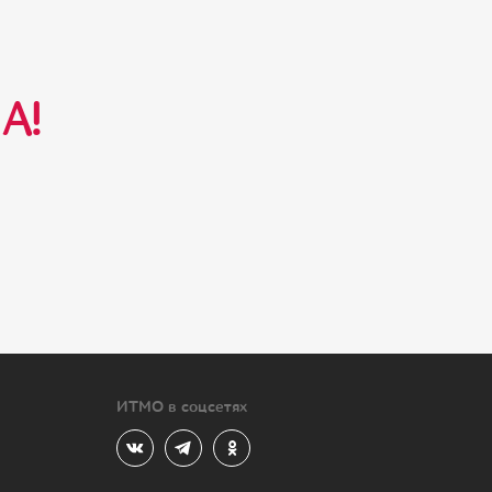
А!
ИТМО в соцсетях