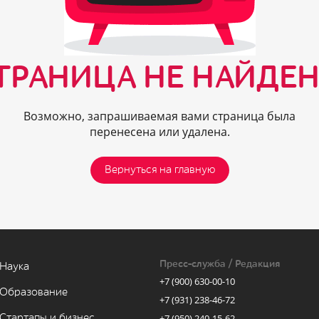
ТРАНИЦА НЕ НАЙДЕН
Возможно, запрашиваемая вами страница была
перенесена или удалена.
Вернуться на главную
Пресс-служба / Редакция
Наука
+7 (900) 630-00-10
Образование
+7 (931) 238-46-72
Стартапы и бизнес
+7 (950) 240-15-62