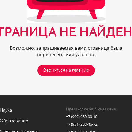
ТРАНИЦА НЕ НАЙДЕН
Возможно, запрашиваемая вами страница была
перенесена или удалена.
Вернуться на главную
Пресс-служба / Редакция
Наука
+7 (900) 630-00-10
Образование
+7 (931) 238-46-72
Стартапы и бизнес
+7 (950) 240-15-62