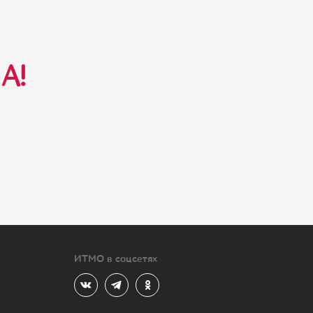
А!
ИТМО в соцсетях