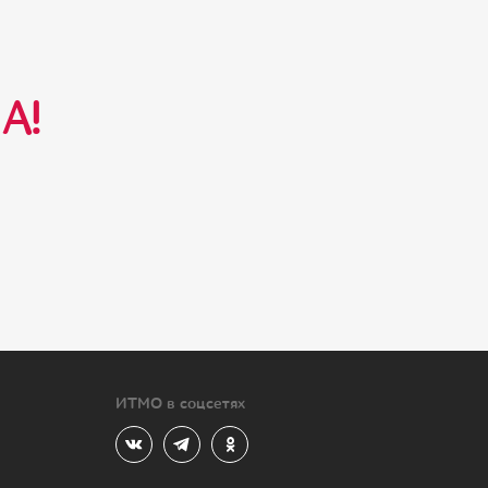
А!
ИТМО в соцсетях