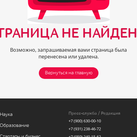
ТРАНИЦА НЕ НАЙДЕН
Возможно, запрашиваемая вами страница была
перенесена или удалена.
Вернуться на главную
Пресс-служба / Редакция
Наука
+7 (900) 630-00-10
Образование
+7 (931) 238-46-72
Стартапы и бизнес
+7 (950) 240-15-62