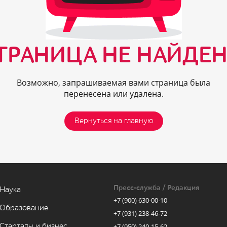
ТРАНИЦА НЕ НАЙДЕН
Возможно, запрашиваемая вами страница была
перенесена или удалена.
Вернуться на главную
Пресс-служба / Редакция
Наука
+7 (900) 630-00-10
Образование
+7 (931) 238-46-72
Стартапы и бизнес
+7 (950) 240-15-62