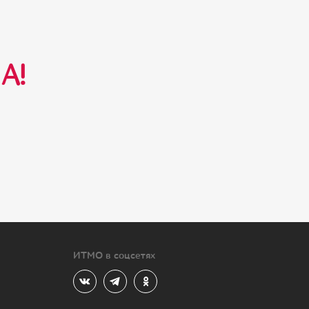
А!
ИТМО в соцсетях