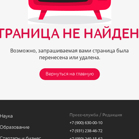
ТРАНИЦА НЕ НАЙДЕН
Возможно, запрашиваемая вами страница была
перенесена или удалена.
Вернуться на главную
Пресс-служба / Редакция
Наука
+7 (900) 630-00-10
Образование
+7 (931) 238-46-72
Стартапы и бизнес
+7 (950) 240-15-62