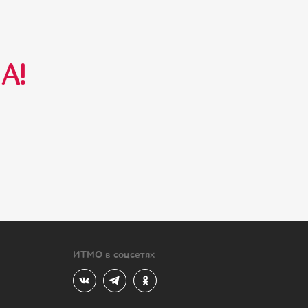
А!
ИТМО в соцсетях