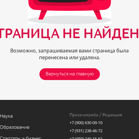
ТРАНИЦА НЕ НАЙДЕН
Возможно, запрашиваемая вами страница была
перенесена или удалена.
Вернуться на главную
Пресс-служба / Редакция
Наука
+7 (900) 630-00-10
Образование
+7 (931) 238-46-72
Стартапы и бизнес
+7 (950) 240-15-62