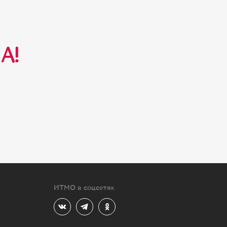
А!
ИТМО в соцсетях