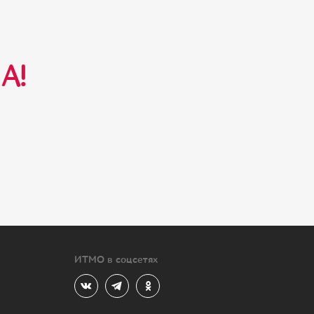
А!
ИТМО в соцсетях