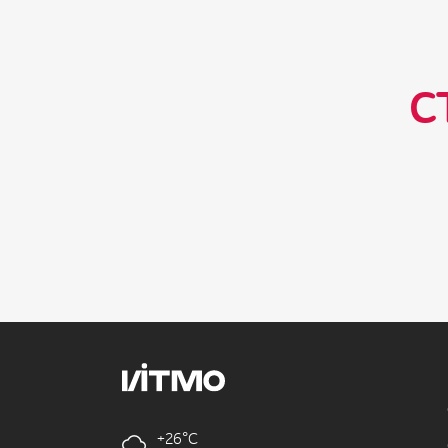
С
+26