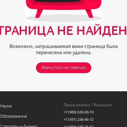
ТРАНИЦА НЕ НАЙДЕН
Возможно, запрашиваемая вами страница была
перенесена или удалена.
Вернуться на главную
Пресс-служба / Редакция
Наука
+7 (900) 630-00-10
Образование
+7 (931) 238-46-72
Стартапы и бизнес
+7 (950) 240-15-62