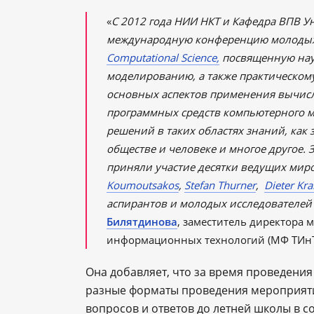
«
С 2012 года НИИ НКТ и Кафедра ВПВ 
международную конференцию молодых
Computational Science,
посвященную нау
моделированию, а также практическом
основных аспектов применения вычисл
программных средств компьютерного 
решений в таких областях знаний, как 
обществе и человеке и многое другое.
приняли участие десятки ведущих мир
Koumoutsakos
,
Stefan Thurner
,
Dieter Kra
аспирантов и молодых исследователей
Билятдинова
, заместитель директора 
информационных технологий (МФ ТИнТ
Она добавляет, что за время проведени
разные форматы проведения мероприяти
вопросов и ответов до летней школы в с