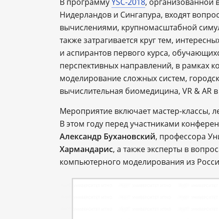
В программу
YSC-2018
, организованной в
Нидерландов и Сингапура, входят вопро
вычислениями, крупномасштабной симул
также затрагивается круг тем, интересны
и аспирантов первого курса, обучающих
перспективных направлений, в рамках к
моделирование сложных систем, городска
вычислительная биомедицина, VR & AR в 
Мероприятие включает мастер-классы, л
В этом году перед участниками конфере
Александр Бухановский
, профессора У
Хармандарис
, а также эксперты в вопр
компьютерного моделирования из Росси