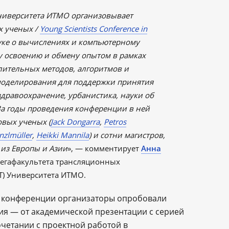
Университета ИТМО организовывает
 ученых /
Young Scientists Conference in
ке о вычислениях и компьютерному
у освоению и обмену опытом в рамках
ительных методов, алгоритмов и
моделирования для поддержки принятия
здравоохранение, урбанистика, науки об
 За годы проведения конференции в ней
овых ученых (
Jack Dongarra
,
Petros
nzlmüller
,
Heikki Mannila
) и сотни магистров,
 из Европы и Азии
», — комментирует
Анна
мегафакультета трансляционных
) Университета ИТМО.
я конференции организаторы опробовали
я — от академической презентации с серией
очетании с проектной работой в