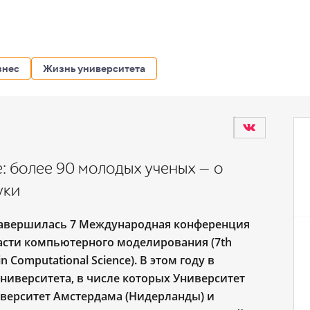
знес
Жизнь университета
е: более 90 молодых ученых — о
уки
 завершилась 7 Международная конференция
асти компьютерного моделирования (7th
in Computational Science). В этом году в
ниверситета, в числе которых Университет
иверситет Амстердама (Нидерланды) и