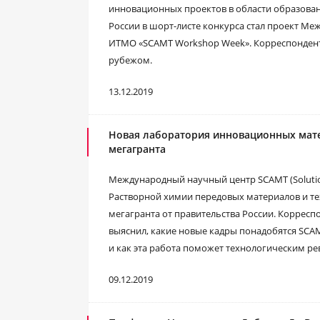
инновационных проектов в области образовани
России в шорт-листе конкурса стал проект М
ИТМО «SCAMT Workshop Week». Корреспондент 
рубежом.
13.12.2019
Новая лаборатория инновационных мате
мегагранта
Международный научный центр SCAMT (Solution 
Растворной химии передовых материалов и те
мегагранта от правительства России. Корресп
выяснил, какие новые кадры понадобятся SCAM
и как эта работа поможет технологическим р
09.12.2019