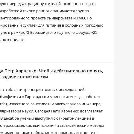
ую очередь, к рациону жителей, особенно тех, кто
Разработкой такого рациона занимается группа
риентированного проекта Университета ИТМО. По
сированный сухпаек для питания в холодных погодных
уне в рамках XI Евразийского научного форума «25-
, потенциал».
 Петр Харченко: Чтобы действительно понять,
 задаче статистически
ов в области транскриптомных исследований.
 биофизики в Гарвардском университете, где работал
ch), известного генетика и молекулярного инженера,
ляризатора науки. Сегодня Петр Харченко возглавляет
В декабре ученый выступил с открытой лекцией в
н рассказал, как вычисления и статистические методы
чем именно такая работа может помочь диагностике