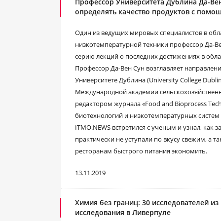
Профессор Университета Дублина Да-Ве
определять качество продуктов с помо
Один из ведущих мировых специалистов в обл
низкотемпературной техники профессор Да-Ве
серию лекций о последних достижениях в обла
Профессор Да-Вен Сун возглавляет направлен
Университете Дублина (University College Dubl
Международной академии сельскохозяйственн
редактором журнала «Food and Bioprocess Tec
биотехнологий и низкотемпературных систем 
ITMO.NEWS встретился с ученым и узнал, как
практически не уступали по вкусу свежим, а т
ресторанам быстрого питания экономить.
13.11.2019
Химия без границ: 30 исследователей и
исследования в Ливерпуле