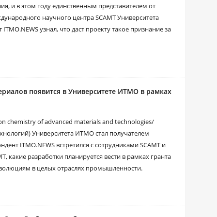
я, и в этом году единственным представителем от
еждународного научного центра SCAMT Университета
ITMO.NEWS узнал, что даст проекту такое признание за
риалов появится в Университете ИТМО в рамках
chemistry of advanced materials and technologies/
хнологий) Университета ИТМО стал получателем
ондент ITMO.NEWS встретился с сотрудниками SCAMT и
T, какие разработки планируется вести в рамках гранта
еволюциям в целых отраслях промышленности.