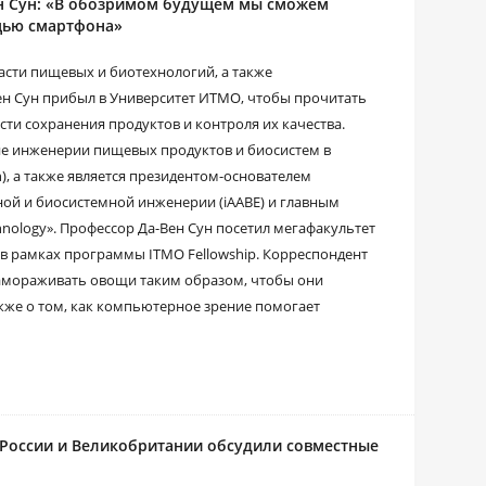
н Сун: «В обозримом будущем мы сможем
щью смартфона»
асти пищевых и биотехнологий, а также
н Сун прибыл в Университет ИТМО, чтобы прочитать
сти сохранения продуктов и контроля их качества.
ие инженерии пищевых продуктов и биосистем в
in), а также является президентом-основателем
ой и биосистемной инженерии (iAABE) и главным
hnology». Профессор Да-Вен Сун посетил мегафакультет
в рамках программы ITMO Fellowship. Корреспондент
 замораживать овощи таким образом, чтобы они
акже о том, как компьютерное зрение помогает
з России и Великобритании обсудили совместные