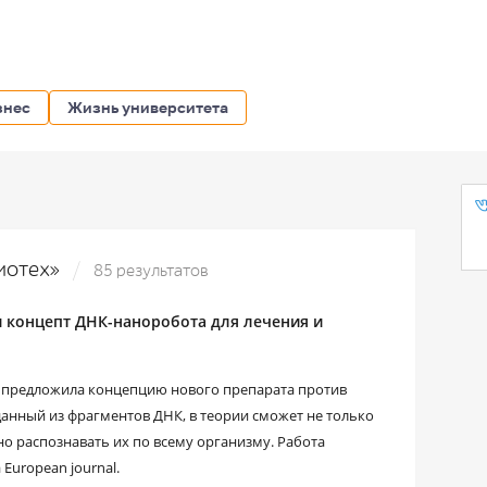
знес
Жизнь университета
Биотех»
85 результатов
 концепт ДНК-наноробота для лечения и
О предложила концепцию нового препарата против
анный из фрагментов ДНК, в теории сможет не только
о распознавать их по всему организму. Работа
European journal.