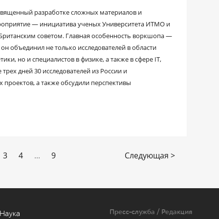
освященный разработке сложных материалов и
роприятие — инициатива ученых Университета ИТМО и
Британским советом. Главная особенность воркшопа —
н объединил не только исследователей в области
ки, но и специалистов в физике, а также в сфере IT,
 трех дней 30 исследователей из России и
 проектов, а также обсудили перспективы
3
4
...
9
Следующая >
Пресс-служба / Редакция
Наука