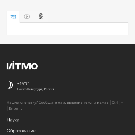
+16
Санкт-Петербург, Россия
Нашли опечатку? Сообщите нам, выделив текст и нажав
+
Ctrl
.
Enter
Наука
Образование