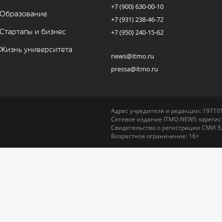
+7 (900) 630-00-10
Образование
+7 (931) 238-46-72
Стартапы и бизнес
+7 (950) 240-15-62
Жизнь университета
news@itmo.ru
pressa@itmo.ru
Адрес учредителя и редакции: 197101,
Сетевое издание ITMO.NEWS зарегист
Свидетельство о регистрации СМИ Э
Возрастное ограничение: 16+