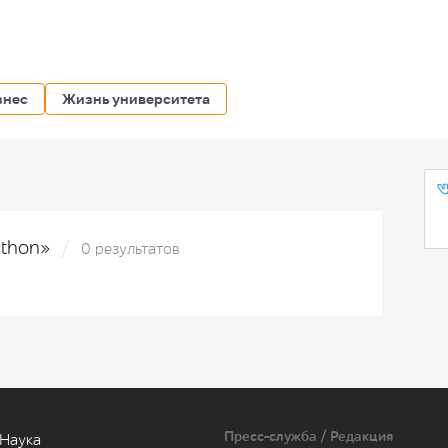
знес
Жизнь университета
athon»
0 результатов
Пресс-служба / Редакция
Наука