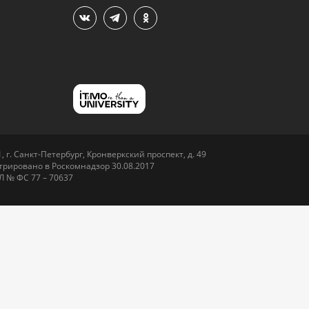
 г. Санкт-Петербург, Кронверкский проспект, д. 49
рировано в Роскомнадзор 30.08.2017
Л № ФС 77 – 70637