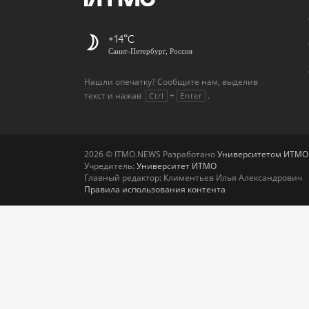
+14
Санкт-Петербург, Россия
Нашли опечатку? Сообщите нам, выделив
текст и нажав
+
.
Ctrl
Enter
2026 © ITMO.NEWS Разработано
Университетом ИТМО
Учредитель:
Университет ИТМО
Главный редактор: Климентьев Илья Александрович
Правила использования контента