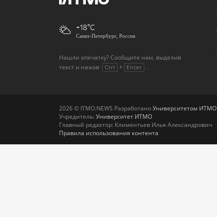
+18
Санкт-Петербург, Россия
Нашли опечатку? Сообщите нам, выделив
текст и нажав
+
.
Ctrl
Enter
2026 © ITMO.NEWS Разработано
Университетом ИТМО
Учредитель:
Университет ИТМО
Главный редактор: Климентьев Илья Александрович
Правила использования контента