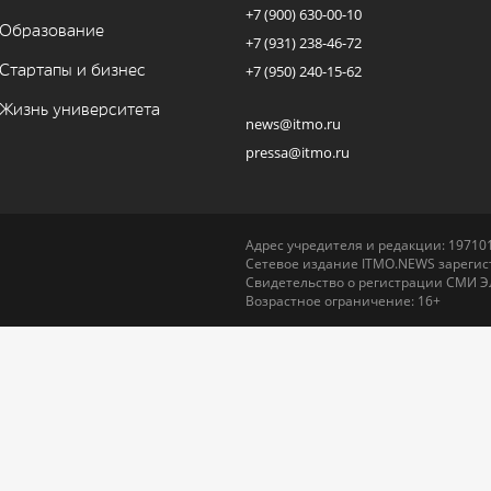
+7 (900) 630-00-10
Образование
+7 (931) 238-46-72
Стартапы и бизнес
+7 (950) 240-15-62
Жизнь университета
news@itmo.ru
pressa@itmo.ru
Адрес учредителя и редакции: 197101,
Сетевое издание ITMO.NEWS зарегист
Свидетельство о регистрации СМИ Э
Возрастное ограничение: 16+