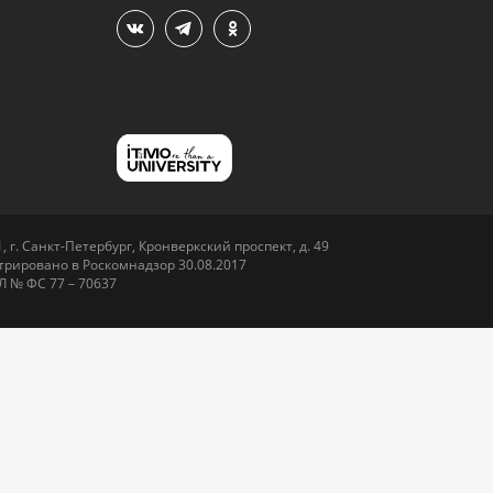
 г. Санкт-Петербург, Кронверкский проспект, д. 49
рировано в Роскомнадзор 30.08.2017
Л № ФС 77 – 70637