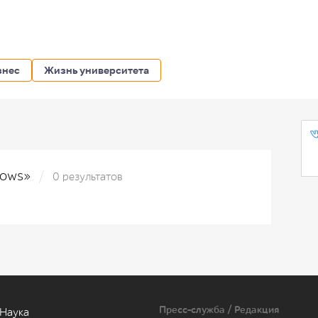
знес
Жизнь университета
Shows»
0 результатов
Пресс-служба / Редакция
Наука