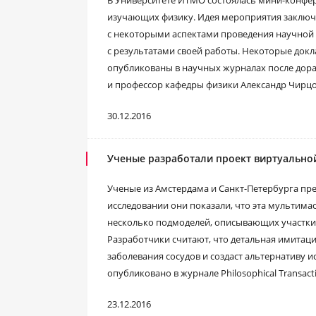
В Университете ИТМО состоялась мини-конфере
изучающих физику. Идея мероприятия заключа
с некоторыми аспектами проведения научной 
с результатами своей работы. Некоторые докл
опубликованы в научных журналах после дораб
и профессор кафедры физики Александр Чирцо
30.12.2016
Ученые разработали проект виртуально
Ученые из Амстердама и Санкт-Петербурга пр
исследовании они показали, что эта мультим
несколько подмоделей, описывающих участки
Разработчики считают, что детальная имитац
заболевания сосудов и создаст альтернативу 
опубликовано в журнале Philosophical Transacti
23.12.2016