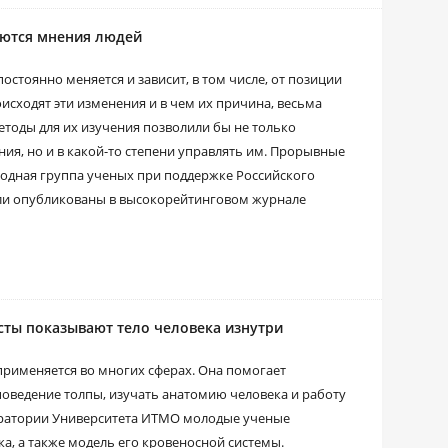
яются мнения людей
стоянно меняется и зависит, в том числе, от позиции
сходят эти изменения и в чем их причина, весьма
тоды для их изучения позволили бы не только
ия, но и в какой-то степени управлять им. Прорывные
родная группа ученых при поддержке Российского
ыли опубликованы в высокорейтинговом журнале
сты показывают тело человека изнутри
рименяется во многих сферах. Она помогает
оведение толпы, изучать анатомию человека и работу
боратории Университета ИТМО молодые ученые
ка, а также модель его кровеносной системы.