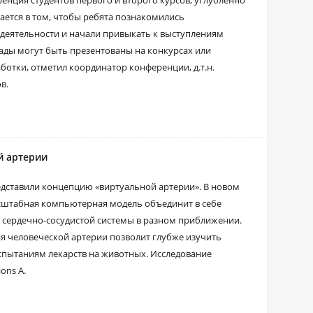
нция студентов первого и второго курсов, углубленно
ется в том, чтобы ребята познакомились
деятельности и начали привыкать к выступлениям
ады могут быть презентованы на конкурсах или
отки, отметил координатор конференции, д.т.н.
в.
й артерии
едставили концепцию «виртуальной артерии». В новом
асштабная компьютерная модель объединит в себе
 сердечно-сосудистой системы в разном приближении.
ия человеческой артерии позволит глубже изучить
испытаниям лекарств на животных. Исследование
ons A.