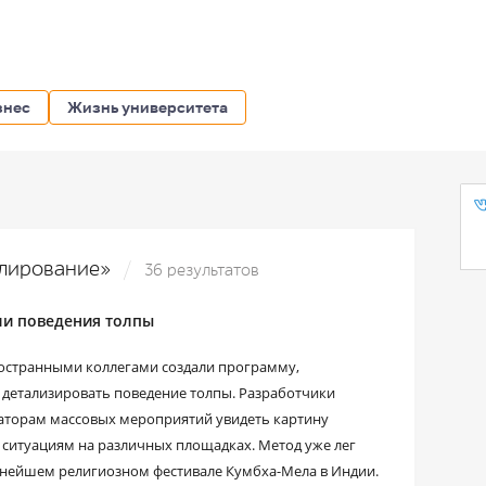
знес
Жизнь университета
елирование»
36 результатов
ли поведения толпы
ностранными коллегами создали программу,
етализировать поведение толпы. Разработчики
аторам массовых мероприятий увидеть картину
 ситуациям на различных площадках. Метод уже лег
пнейшем религиозном фестивале Кумбха-Мела в Индии.