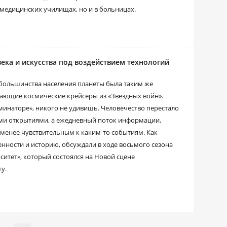
медицинских училищах, но и в больницах.
ека и искусства под воздействием технологий
я большинства населения планеты была таким же
ающие космические крейсеры из «Звездных войн».
минаторе», никого не удивишь. Человечество перестало
ми открытиями, а ежедневный поток информации,
о менее чувствительным к каким-то событиям. Как
нности и историю, обсуждали в ходе восьмого сезона
итет», который состоялся на Новой сцене
у.