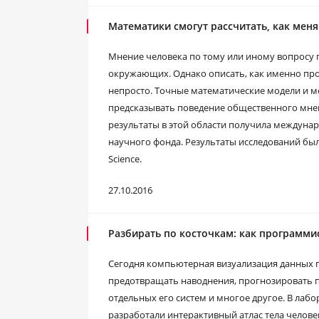
Математики смогут рассчитать, как мен
Мнение человека по тому или иному вопросу по
окружающих. Однако описать, как именно прои
непросто. Точные математические модели и ме
предсказывать поведение общественного мнен
результаты в этой области получила междуна
научного фонда. Результаты исследований б
Science.
27.10.2016
Разбирать по косточкам: как программи
Сегодня компьютерная визуализация данных п
предотвращать наводнения, прогнозировать п
отдельных его систем и многое другое. В ла
разработали интерактивный атлас тела челове