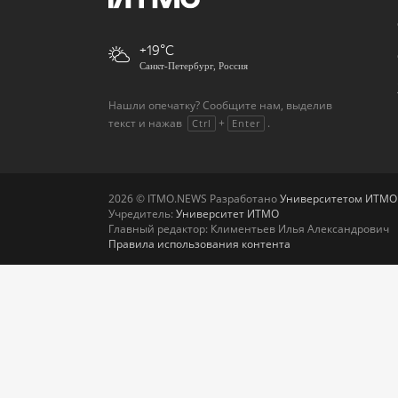
+19
Санкт-Петербург, Россия
Нашли опечатку? Сообщите нам, выделив
текст и нажав
+
.
Ctrl
Enter
2026 © ITMO.NEWS Разработано
Университетом ИТМО
Учредитель:
Университет ИТМО
Главный редактор: Климентьев Илья Александрович
Правила использования контента