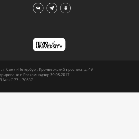
 г. Санкт-Петербург, Кронверкский проспект, д. 49
рировано в Роскомнадзор 30.08.2017
Л № ФС 77 – 70637