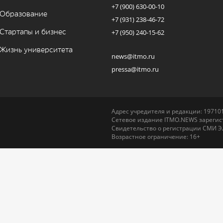
+7 (900) 630-00-10
Образование
+7 (931) 238-46-72
Стартапы и бизнес
+7 (950) 240-15-62
Жизнь университета
news@itmo.ru
pressa@itmo.ru
Адрес учредителя и редакции: 197101,
Сетевое издание ITMO.NEWS зарегист
Свидетельство о регистрации СМИ Э
Возрастное ограничение: 16+