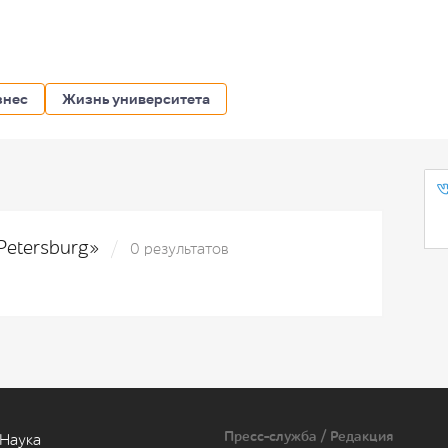
знес
Жизнь университета
 Petersburg»
0 результатов
Пресс-служба / Редакция
Наука