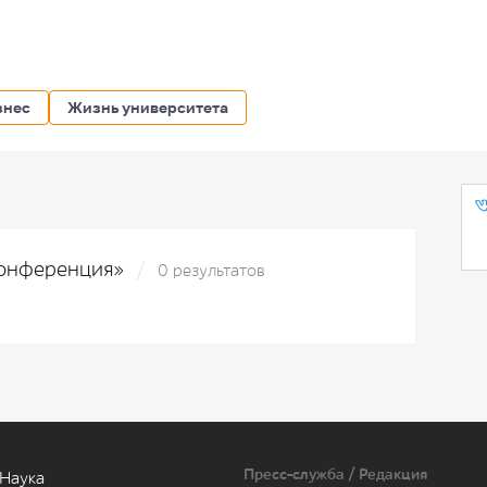
знес
Жизнь университета
)конференция»
0 результатов
Пресс-служба / Редакция
Наука