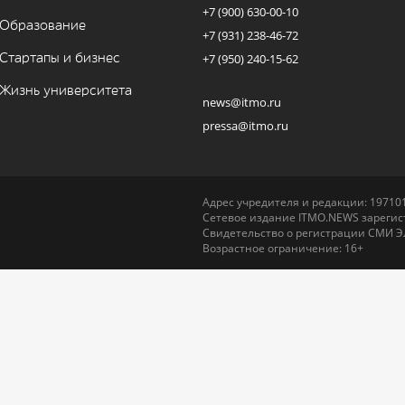
+7 (900) 630-00-10
Образование
+7 (931) 238-46-72
Стартапы и бизнес
+7 (950) 240-15-62
Жизнь университета
news@itmo.ru
pressa@itmo.ru
Адрес учредителя и редакции: 197101,
Сетевое издание ITMO.NEWS зарегист
Свидетельство о регистрации СМИ Э
Возрастное ограничение: 16+