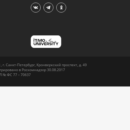
 г. Санкт-Петербург, Кронверкский проспект, д. 49
рировано в Роскомнадзор 30.08.2017
Л № ФС 77 – 70637