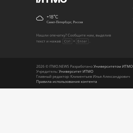
+18
Санкт-Петербург, Россия
Нашли опечатку? Сообщите нам, выделив
текст и нажав
+
.
Ctrl
Enter
2026 © ITMO.NEWS Разработано
Университетом ИТМО
Учредитель:
Университет ИТМО
Главный редактор: Климентьев Илья Александрович
Правила использования контента