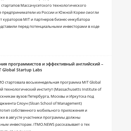
 стартапов Массачусетского технологического
щие предприниматели из России и Южной Кореи смогли
т кураторов MIT и партнеров бизнес-инкубатора
едставили перед потенциальными инвесторами в ходе
чения программистов и эффективный английский –
Global Startup Labs
МО стартовала восьминедельная программа MIT Global
й технологический институт (Massachusetts Institute of
пускникам вузов Петербурга, Москвы и Иркутска под
жмента Слоун (Sloan School of Management)
ототип собственного мобильного приложения и
Уже в августе участники программы должны
ным инвесторам. ITMO.NEWS рассказывает о тех