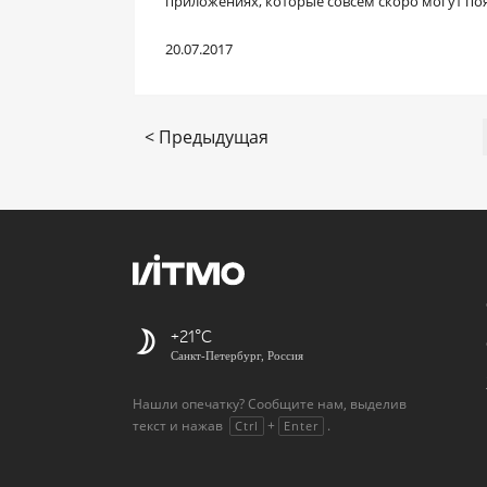
приложениях, которые совсем скоро могут поя
20.07.2017
< Предыдущая
+21
Санкт-Петербург, Россия
Нашли опечатку? Сообщите нам, выделив
текст и нажав
+
.
Ctrl
Enter