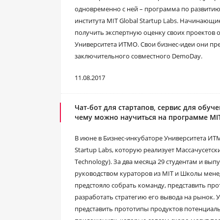
одновременно с ней – программа по развитию
института MIT Global Startup Labs. Начинаю
получить экспертную оценку своих проектов о
Университета ИТМО. Свои бизнес-идеи они пр
заключительного совместного DemoDay.
11.08.2017
Чат-бот для стартапов, сервис для обу
чему можно научиться на программе MIT 
В июне в Бизнес-инкубаторе Университета ИТ
Startup Labs, которую реализует Массачусетски
Technology). За два месяца 29 студентам и вы
руководством кураторов из MIT и Школы менед
предстояло собрать команду, представить пр
разработать стратегию его вывода на рынок. 
представить прототипы продуктов потенциаль