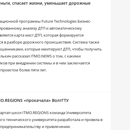
деньги, спасает жизни, уменьшает дорожные
ерационной программы Future Technologies Бизнес-
ированному анализу ДТП и автоматическому
ляется карта мест ДТП, которая формируется
я в разборе дорожного происшествия. Система также
ошенниками, которые имитируют ДТП, чтобы получить
лькин рассказал ITMO.NEWS о том, с какими
ков при внедрении системы и в чем заключается
проектом более пяти лет.
MO.REGIONS «прокачала» ВолгГТУ
тартап-школ ITMO.REGIONS команда Университета
го технического университета разработала и провела в
 предпринимательству и привлечению