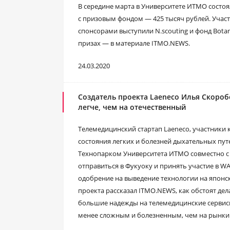
В середине марта в Университете ИТМО состо
с призовым фондом — 425 тысяч рублей. Участ
спонсорами выступили N.scouting и фонд Botan
призах — в материале ITMO.NEWS.
24.03.2020
Создатель проекта Laeneco Илья Скороб
легче, чем на отечественный
Телемедицинский стартап Laeneco, участники 
состояния легких и болезней дыхательных путе
Технопарком Университета ИТМО совместно с
отправиться в Фукуоку и принять участие в W
одобрение на выведение технологии на японс
проекта рассказал ITMO.NEWS, как обстоят дел
большие надежды на телемедицинские сервис
менее сложным и болезненным, чем на рынки