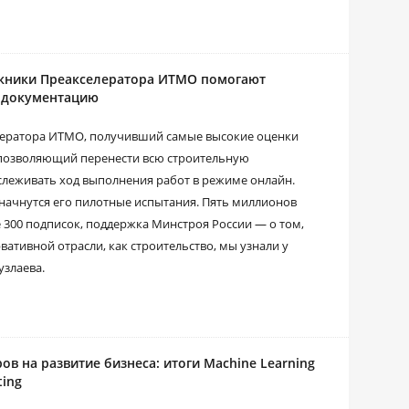
скники Преакселератора ИТМО помогают
 документацию
лератора ИТМО, получивший самые высокие оценки
, позволяющий перенести всю строительную
слеживать ход выполнения работ в режиме онлайн.
е начнутся его пилотные испытания. Пять миллионов
 300 подписок, поддержка Минстроя России — о том,
рвативной отрасли, как строительство, мы узнали у
узлаева.
ов на развитие бизнеса: итоги Machine Learning
ting