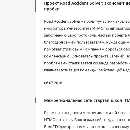
Проект Road Accident Solver: экономит 
пробки
Road Accident Solver – проект-участник аксел
инкубатора Университета ИТМО по автоматиз
заполнению Европротокола. Частью проекта яв
благодаря самим пользователям, нуждающимс
помогает страховым компаниям бороться с м
компенсацию. Основатель проекта Евгений Тю
проблемами сталкивается команда разработчи
главная мотивация команды, работающей над 
06.07.2018
Межрегиональная сеть стартап-школ IT
В рамках концепции межрегиональной сети с
ИТМО по заказу Волгоградский государственно
ВолгГТУ две программы по технологическому