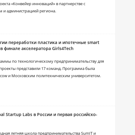
оекта «Конвейер инноваций» в партнерстве с
м и администрацией региона.
гии переработки пластика и ипотечные smart
в финале акселератора Girls4Tech
раммы по технологическому предпринимательству для
и проекты представили 17 команд. Программа была
cow и Московским политехническим университетом.
l Startup Labs в России и первая российско-
дная летняя школа предпринимательства SumIT и