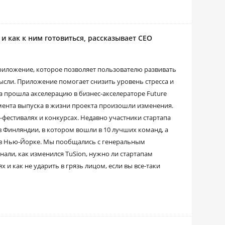
и как к ним готовиться, рассказывает CEO
иложение, которое позволяет пользователю развивать
ысли. Приложение помогает снизить уровень стресса и
 прошла акселерацию в бизнес-акселераторе Future
омента выпуска в жизни проекта произошли изменения.
-фестивалях и конкурсах. Недавно участники стартапа
в Финляндии, в котором вошли в 10 лучших команд, а
 в Нью-Йорке. Мы пообщались с генеральным
али, как изменился TuSion, нужно ли стартапам
 и как не ударить в грязь лицом, если вы все-таки