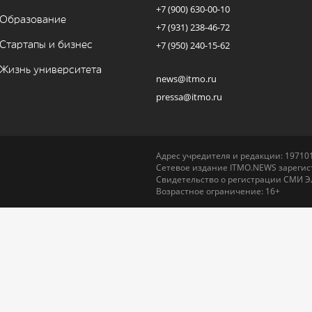
+7 (900) 630-00-10
Образование
+7 (931) 238-46-72
Стартапы и бизнес
+7 (950) 240-15-62
Жизнь университета
news@itmo.ru
pressa@itmo.ru
Адрес учредителя и редакции: 197101,
Сетевое издание ITMO.NEWS зарегист
Свидетельство о регистрации СМИ Э
Возрастное ограничение: 16+