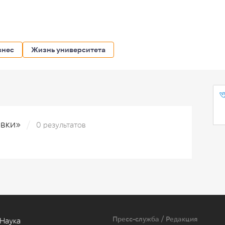
знес
Жизнь университета
авки»
0 результатов
Пресс-служба / Редакция
Наука