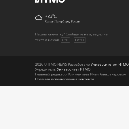
+23
Санкт-Петербург, Россия
Нашли опечатку? Сообщите нам, выделив
текст и нажав
+
.
Ctrl
Enter
2026 © ITMO.NEWS Разработано
Университетом ИТМО
Учредитель:
Университет ИТМО
Главный редактор: Климентьев Илья Александрович
Правила использования контента