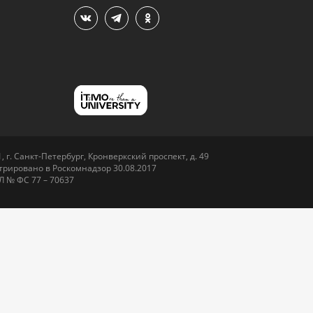
 г. Санкт-Петербург, Кронверкский проспект, д. 49
рировано в Роскомнадзор 30.08.2017
Л № ФС 77 – 70637