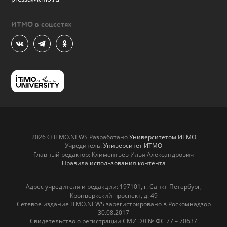
ИТМО в соцсетях
2026 © ITMO.NEWS Разработано
Университетом ИТМО
Учредитель:
Университет ИТМО
Главный редактор: Климентьев Илья Александрович
Правила использования контента
Адрес учредителя и редакции: 197101, г. Санкт-Петербург,
Кронверкский проспект, д. 49
Сетевое издание ITMO.NEWS зарегистрировано в Роскомнадзор
30.08.2017
Свидетельство о регистрации СМИ ЭЛ № ФС 77 – 70637