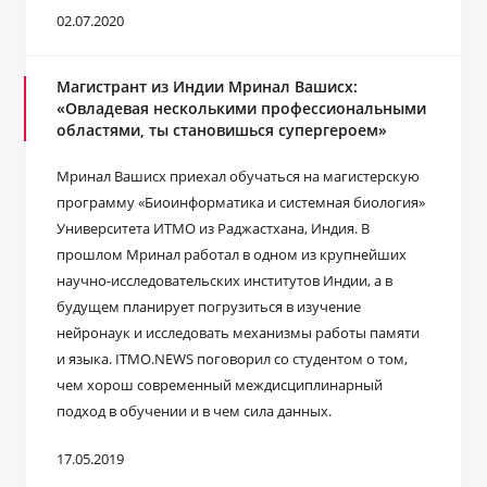
02.07.2020
Магистрант из Индии Мринал Вашисх:
«Овладевая несколькими профессиональными
областями, ты становишься супергероем»
Мринал Вашисх приехал обучаться на магистерскую
программу «Биоинформатика и системная биология»
Университета ИТМО из Раджастхана, Индия. В
прошлом Мринал работал в одном из крупнейших
научно-исследовательских институтов Индии, а в
будущем планирует погрузиться в изучение
нейронаук и исследовать механизмы работы памяти
и языка. ITMO.NEWS поговорил со студентом о том,
чем хорош современный междисциплинарный
подход в обучении и в чем сила данных.
17.05.2019