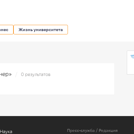
знес
Жизнь университета
енер»
0 результатов
Пресс-служба / Редакция
Наука