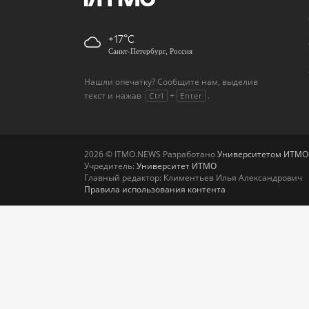
+17
Санкт-Петербург, Россия
Нашли опечатку? Сообщите нам, выделив
текст и нажав
+
.
Ctrl
Enter
2026 © ITMO.NEWS Разработано
Университетом ИТМО
Учредитель:
Университет ИТМО
Главный редактор: Климентьев Илья Александрович
Правила использования контента