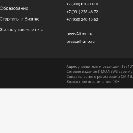
+7 (900) 630-00-10
Образование
+7 (931) 238-46-72
Стартапы и бизнес
+7 (950) 240-15-62
Жизнь университета
news@itmo.ru
pressa@itmo.ru
Адрес учредителя и редакции: 197101,
Сетевое издание ITMO.NEWS зарегист
Свидетельство о регистрации СМИ Э
Возрастное ограничение: 16+