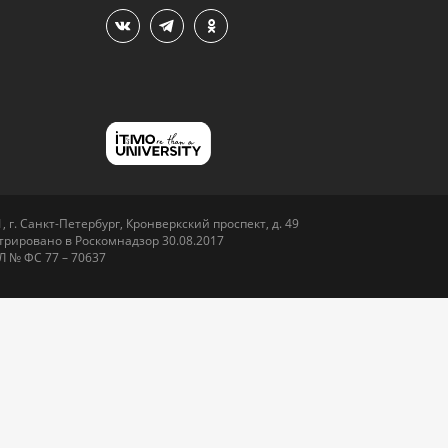
 г. Санкт-Петербург, Кронверкский проспект, д. 49
рировано в Роскомнадзор 30.08.2017
Л № ФС 77 – 70637