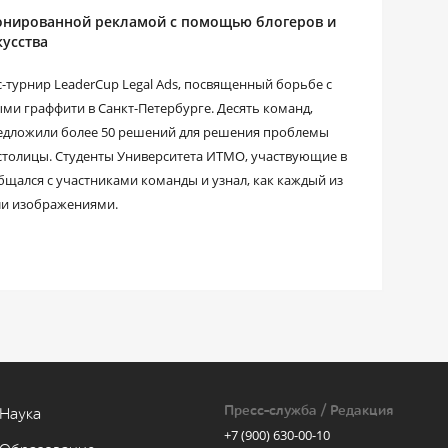
ионированной рекламой с помощью блогеров и
усства
-турнир LeaderCup Legal Ads, посвященный борьбе с
и граффити в Санкт-Петербурге. Десять команд,
предложили более 50 решений для решения проблемы
столицы. Студенты Университета ИТМО, участвующие в
бщался с участниками команды и узнал, как каждый из
ли изображениями.
Пресс-служба / Редакция
Наука
+7 (900) 630-00-10