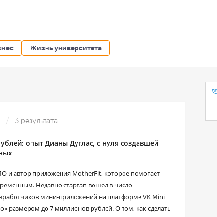
знес
Жизнь университета
»
3 результата
 рублей: опыт Дианы Дуглас, с нуля создавшей
нных
О и автор приложения MotherFit, которое помогает
еременным. Недавно стартап вошел в число
разработчиков мини-приложений на платформе VK Mini
о» размером до 7 миллионов рублей. О том, как сделать