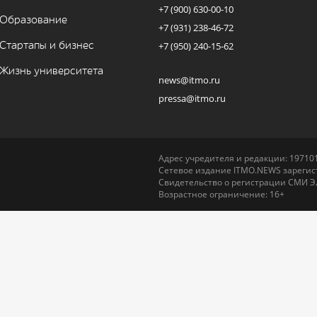
+7 (900) 630-00-10
Образование
+7 (931) 238-46-72
Стартапы и бизнес
+7 (950) 240-15-62
Жизнь университета
news@itmo.ru
pressa@itmo.ru
Адрес учредителя и редакции: 197101,
Сетевое издание ITMO.NEWS зарегист
Свидетельство о регистрации СМИ Э
Возрастное ограничение: 16+