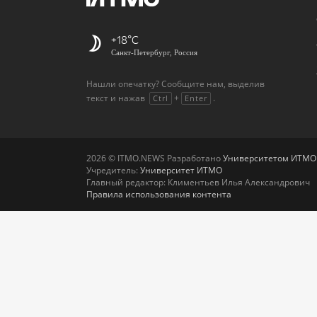
+18
Санкт-Петербург, Россия
Нашли опечатку? Сообщите нам, выделив
текст и нажав
+
.
Ctrl
Enter
2026 © ITMO.NEWS Разработано
Университетом ИТМО
Учредитель:
Университет ИТМО
Главный редактор: Климентьев Илья Александрович
Правила использования контента