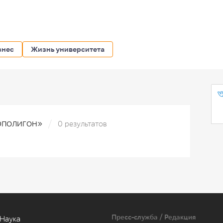
знес
Жизнь университета
ерполигон»
0 результатов
Пресс-служба / Редакция
Наука