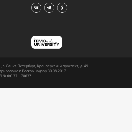
 г. Санкт-Петербург, Кронверкский проспект, д. 49
рировано в Роскомнадзор 30.08.2017
Л № ФС 77 – 70637