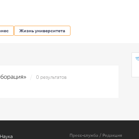
знес
Жизнь университета
лаборация»
0 результатов
Пресс-служба / Редакция
Наука