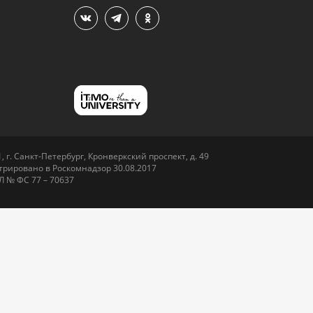
 г. Санкт-Петербург, Кронверкский проспект, д. 49
рировано в Роскомнадзор 30.08.2017
Л № ФС 77 – 70637