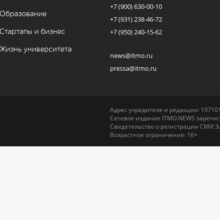
+7 (900) 630-00-10
Образование
+7 (931) 238-46-72
Стартапы и бизнес
+7 (950) 240-15-62
Жизнь университета
news@itmo.ru
pressa@itmo.ru
Адрес учредителя и редакции: 197101,
Сетевое издание ITMO.NEWS зарегист
Свидетельство о регистрации СМИ Э
Возрастное ограничение: 16+