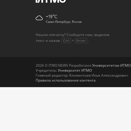
+19
Санкт-Петербург, Россия
Нашли опечатку? Сообщите нам, выделив
текст и нажав
+
.
Ctrl
Enter
2026 © ITMO.NEWS Разработано
Университетом ИТМО
Учредитель:
Университет ИТМО
Главный редактор: Климентьев Илья Александрович
Правила использования контента