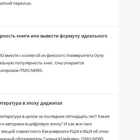
раткий пересказ.
рность книги или вывести формулу идеального
О вместе с коллегой из финского Университета Оулу
альную популярность книг. Она опирается
материале ITMO.NEWS.
итература в эпоху диджитал
литература в целом за последние пятнадцать лет? Какие
и авторами в цифровую эпоху? И как все-таки
ла лекций совместного бакалавриата РШЭ и ВШЭ об этом
книжный обозреватель Галина Юзефович. ITMO.NEWS