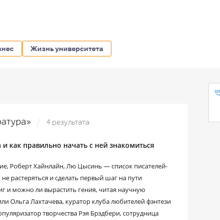
знес
Жизнь университета
ература»
4 результата
 и как правильно начать с ней знакомиться
кие, Роберт Хайнлайн, Лю Цысинь ― список писателей-
не растеряться и сделать первый шаг на пути
иг и можно ли вырастить гения, читая научную
или Ольга Лахтачева, куратор клуба любителей фэнтези
пуляризатор творчества Рэя Брэдбери, сотрудница