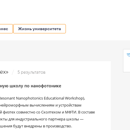
знес
Жизнь университета
тех»
5 результатов
тную школу по нанофотонике
esonant Nanophotonics Educational Workshop),
 нейроморфным вычислениям и устройствам
 физтех совместно со Сколтехом и МФТИ. В составе
екты для индустриального партнера школы —
шения будут внедрены в производство.