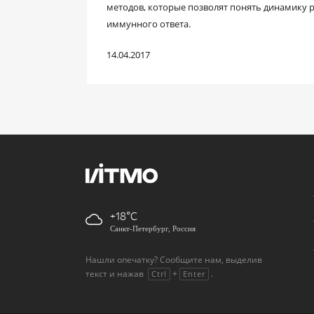
методов, которые позволят понять динамику 
иммунного ответа.
14.04.2017
+18
Санкт-Петербург, Россия
Нашли опечатку? Сообщите нам, выделив
текст и нажав
+
.
Ctrl
Enter