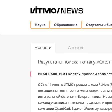
Наука
Образование
Стартапы и би
Новости
Анонсы
Результаты поиска по тегу «Скол
ИТМО, МФТИ и Сколтех провели совмес
С 7 по 11 июля в ИТМО прошла школа ReNew (R
посвященная оптическим метаповерхностям,
интегральной фотоники. Ее организовал Новый
команд участники интенсива представили про
компании QuantCad. В дальнейшем лучшие ре