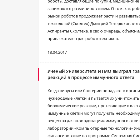
роботы, доставляющие покупки, медицинские
занимаются разминированием. О том, как роб
рынок роботов продолжает расти и развиватьс
технологий (Сколтех) Дмитрий Тетерюков, ко
Аспиранты Сколтеха, в свою очередь, объясни
привлекателен для робототехников.
18.04.2017
Ученый Университета ИТМО выиграл гра
реакций в процессе иммунного ответа
Когда вирусы или бактерии попадают в органи
чужеродные клетки и пытается их уничтожить
биохимические реакции, протекающие в клет
иммунные клетки могут получать необходиму
вещества для «координации» иммунного ответ
лаборатории «Компьютерные технологии» Уни
финансирование по программе Системная био