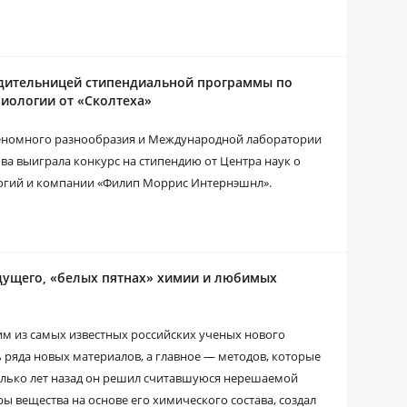
едительницей стипендиальной программы по
иологии от «Сколтеха»
геномного разнообразия и Международной лаборатории
а выиграла конкурс на стипендию от Центра наук о
логий и компании «Филип Моррис Интернэшнл».
дущего, «белых пятнах» химии и любимых
им из самых известных российских ученых нового
ь ряда новых материалов, а главное — методов, которые
олько лет назад он решил считавшуюся нерешаемой
ы вещества на основе его химического состава, создал