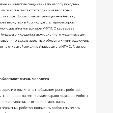
ивые химические соединения по набору исходных
 что многие считают его одним из вероятных
ие годы. Проработав за границей — в Англии,
нова вернуться в Россию, где стал профессором
ного дизайна материалов МФТИ. О карьере за
х будущего и создании эволюционного механизма для
зывает, что даже в известных областях химии еще очень
ал на открытой лекции в Университете ИТМО. Главное
 облегчают жизнь человека
говорили о том, что на глобальном рынке роботов
, счет пошел на десятки миллиардов долларов. Роботы
ьности человека, не ограничиваясь лишь
сервисных роботов: появились роботы-пылесосы,