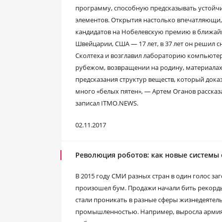
программу, способную предсказывать устойч
элементов. Открытия настолько впечатляющи,
кандидатов на Нобелевскую премию в ближайш
Швейцарии, США — 17 лет, в 37 лет он решил с
Сколтеха и возглавил лабораторию компьютер
рубежом, возвращении на родину, материала
предсказания структур веществ, который дока
много «белых пятен», — Артем Оганов рассказ
записал ITMO.NEWS.
02.11.2017
Революция роботов: как новые системы
В 2015 году СМИ разных стран в один голос за
произошел бум. Продажи начали бить рекорды
стали проникать в разные сферы жизнедеятел
промышленностью. Например, выросла армия 