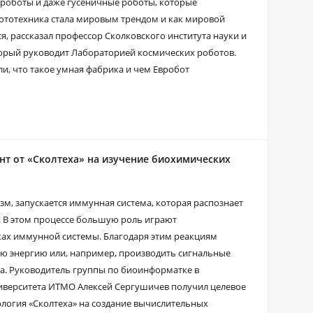
 роботы и даже гусеничные роботы, которые
ототехника стала мировым трендом и как мировой
я, рассказал профессор Сколковского института науки и
торый руководит Лабораторией космических роботов.
ли, что такое умная фабрика и чем Евробот
нт от «Сколтеха» на изучение биохимических
зм, запускается иммунная система, которая распознает
. В этом процессе большую роль играют
ках иммунной системы. Благодаря этим реакциям
ю энергию или, например, производить сигнальные
а. Руководитель группы по биоинформатке в
верситета ИТМО Алексей Сергушичев получил целевое
логия «Сколтеха» на создание вычислительных