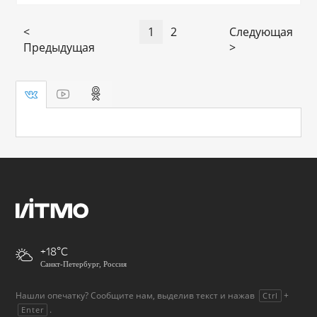
<
1
2
Следующая
Предыдущая
>
+18
Санкт-Петербург, Россия
Нашли опечатку? Сообщите нам, выделив текст и нажав
+
Ctrl
.
Enter