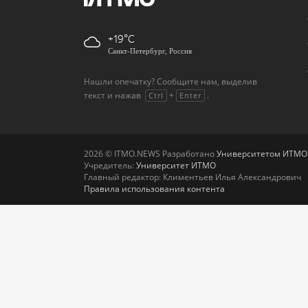
+19
Санкт-Петербург, Россия
Нашли опечатку? Сообщите нам, выделив
текст и нажав
+
.
Ctrl
Enter
2026 © ITMO.NEWS Разработано
Университетом ИТМО
Учредитель:
Университет ИТМО
Главный редактор: Климентьев Илья Александрович
Правила использования контента