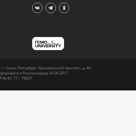
 г. Санкт-Петербург, Кронверкский проспект, д. 49
рировано в Роскомнадзор 30.08.2017
Л № ФС 77 – 70637