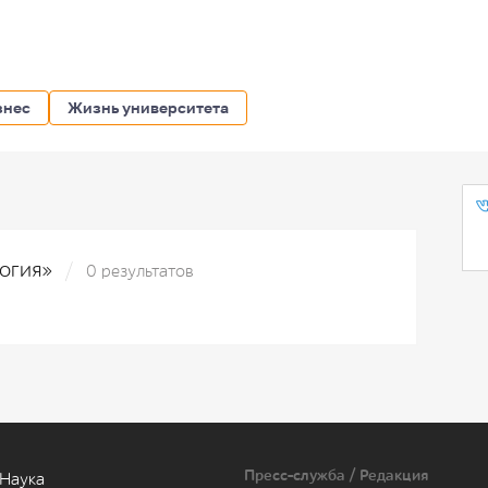
знес
Жизнь университета
логия»
0 результатов
Пресс-служба / Редакция
Наука