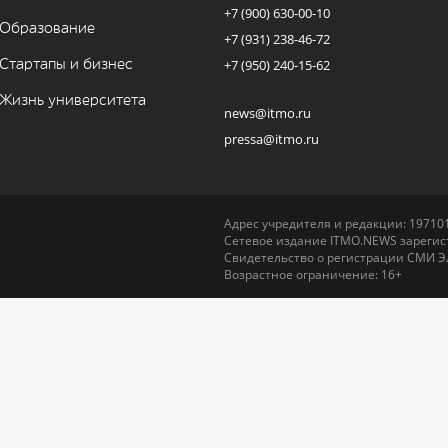
+7 (900) 630-00-10
Образование
+7 (931) 238-46-72
Стартапы и бизнес
+7 (950) 240-15-62
Жизнь университета
news@itmo.ru
pressa@itmo.ru
Адрес учредителя и редакции: 197101,
Сетевое издание ITMO.NEWS зарегист
Свидетельство о регистрации СМИ Э
Возрастное ограничение: 16+