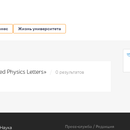
знес
Жизнь университета
ed Physics Letters»
0 результатов
Пресс-служба / Редакция
Наука