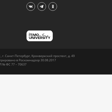
 г. Санкт-Петербург, Кронверкский проспект, д. 49
рировано в Роскомнадзор 30.08.2017
Л № ФС 77 – 70637