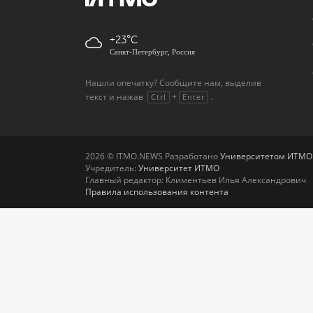
+23
Санкт-Петербург, Россия
Нашли опечатку? Сообщите нам, выделив
текст и нажав
+
.
Ctrl
Enter
2026 © ITMO.NEWS Разработано
Университетом ИТМО
Учредитель:
Университет ИТМО
Главный редактор: Климентьев Илья Александрович
Правила использования контента