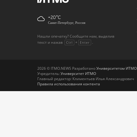
+20
Санкт-Петербург, Россия
Нашли опечатку? Сообщите нам, выделив
текст и нажав
+
.
Ctrl
Enter
2026 © ITMO.NEWS Разработано
Университетом ИТМО
Учредитель:
Университет ИТМО
Главный редактор: Климентьев Илья Александрович
Правила использования контента