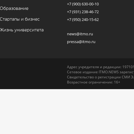
+7 (900) 630-00-10
Образование
+7 (931) 238-46-72
Стартапы и бизнес
+7 (950) 240-15-62
Жизнь университета
news@itmo.ru
pressa@itmo.ru
Адрес учредителя и редакции: 197101,
Сетевое издание ITMO.NEWS зарегист
Свидетельство о регистрации СМИ Э
Возрастное ограничение: 16+