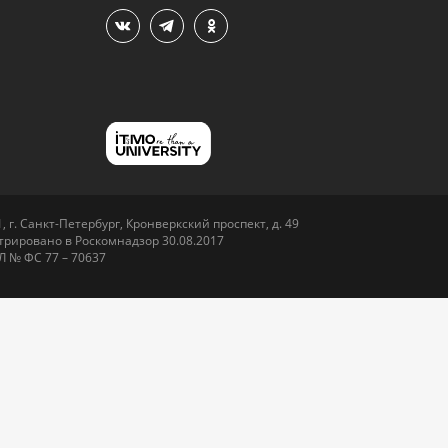
 г. Санкт-Петербург, Кронверкский проспект, д. 49
рировано в Роскомнадзор 30.08.2017
Л № ФС 77 – 70637