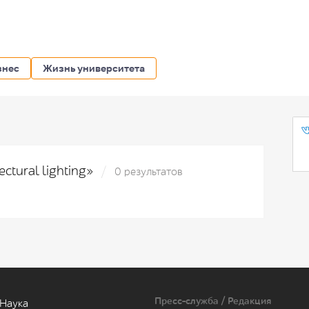
знес
Жизнь университета
ectural lighting»
0 результатов
Пресс-служба / Редакция
Наука