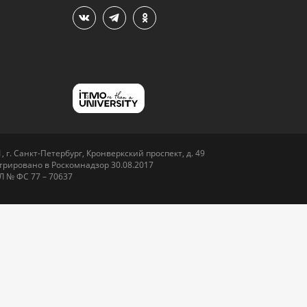
 г. Санкт-Петербург, Кронверкский проспект, д. 49
рировано в Роскомнадзор 30.08.2017
Л № ФС 77 – 70637