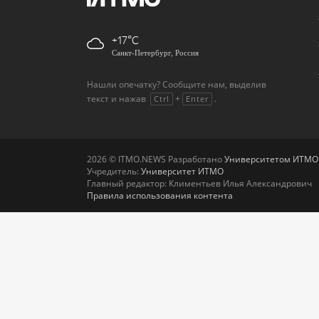
+17
Санкт-Петербург, Россия
Нашли опечатку? Сообщите нам, выделив
текст и нажав
+
.
Ctrl
Enter
2026 © ITMO.NEWS Разработано
Университетом ИТМО
Учредитель:
Университет ИТМО
Главный редактор: Климентьев Илья Александрович
Правила использования контента