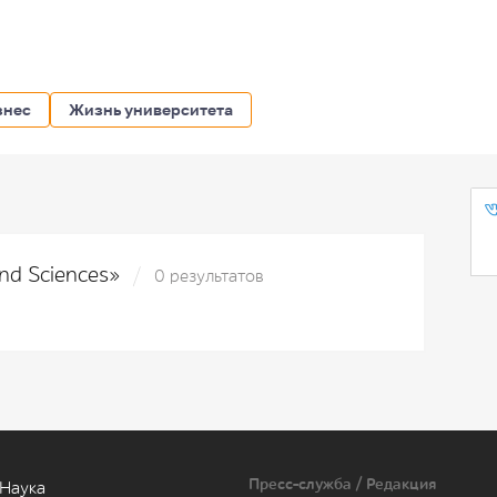
знес
Жизнь университета
and Sciences»
0 результатов
Пресс-служба / Редакция
Наука