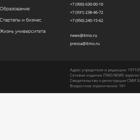
+7 (900) 630-00-10
Образование
+7 (931) 238-46-72
Стартапы и бизнес
+7 (950) 240-15-62
Жизнь университета
news@itmo.ru
pressa@itmo.ru
Адрес учредителя и редакции: 197101,
Сетевое издание ITMO.NEWS зарегист
Свидетельство о регистрации СМИ Э
Возрастное ограничение: 16+