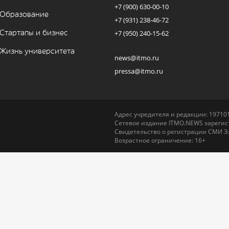
+7 (900) 630-00-10
Образование
+7 (931) 238-46-72
Стартапы и бизнес
+7 (950) 240-15-62
Жизнь университета
news@itmo.ru
pressa@itmo.ru
Адрес учредителя и редакции: 197101,
Сетевое издание ITMO.NEWS зарегист
Свидетельство о регистрации СМИ Э
Возрастное ограничение: 16+