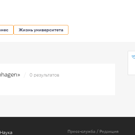
знес
Жизнь университета
enhagen»
0 результатов
Пресс-служба / Редакция
Наука