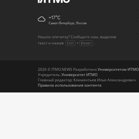
+17
Санкт-Петербург, Россия
Нашли опечатку? Сообщите нам, выделив
текст и нажав
+
.
Ctrl
Enter
2026 © ITMO.NEWS Разработано
Университетом ИТМО
Учредитель:
Университет ИТМО
Главный редактор: Климентьев Илья Александрович
Правила использования контента