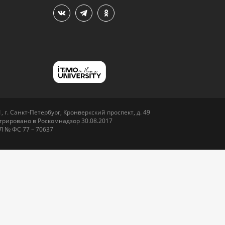
 г. Санкт-Петербург, Кронверкский проспект, д. 49
рировано в Роскомнадзор 30.08.2017
Л № ФС 77 – 70637