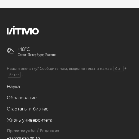
+18
Санкт-Петербург, Россия
Нашли опечатку? Сообщите нам, выделив текст и нажав
+
Ctrl
.
Enter
Наука
Образование
Стартапы и бизнес
Жизнь университета
Пресс-служба / Редакция
+7 (900) 630-00-10