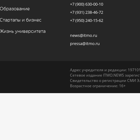
+7 (900) 630-00-10
Образование
+7 (931) 238-46-72
Стартапы и бизнес
+7 (950) 240-15-62
Жизнь университета
news@itmo.ru
pressa@itmo.ru
Адрес учредителя и редакции: 197101,
Сетевое издание ITMO.NEWS зарегист
Свидетельство о регистрации СМИ Э
Возрастное ограничение: 16+