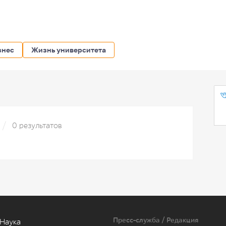
знес
Жизнь университета
0 результатов
Пресс-служба / Редакция
Наука