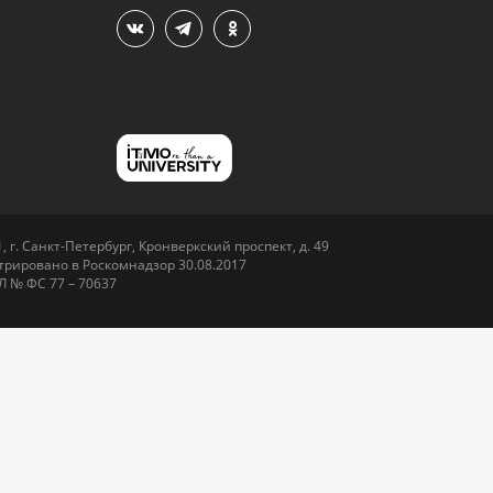
 г. Санкт-Петербург, Кронверкский проспект, д. 49
рировано в Роскомнадзор 30.08.2017
Л № ФС 77 – 70637