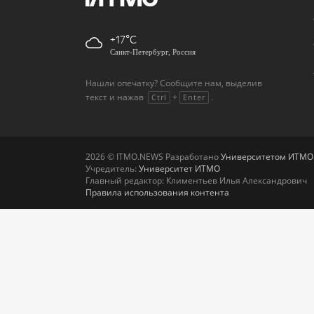
+17
Санкт-Петербург, Россия
Нашли опечатку? Сообщите нам, выделив
текст и нажав
+
.
Ctrl
Enter
2026 © ITMO.NEWS Разработано
Университетом ИТМО
Учредитель:
Университет ИТМО
Главный редактор: Климентьев Илья Александрович
Правила использования контента