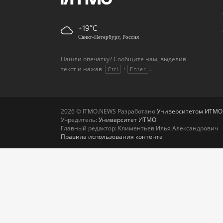
+19
Санкт-Петербург, Россия
Нашли опечатку? Сообщите нам, выделив
текст и нажав
+
.
Ctrl
Enter
2026 © ITMO.NEWS Разработано
Университетом ИТМО
Учредитель:
Университет ИТМО
Главный редактор: Климентьев Илья Александрович
Правила использования контента