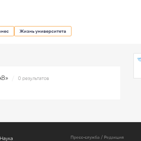
знес
Жизнь университета
LAB»
0 результатов
Пресс-служба / Редакция
Наука