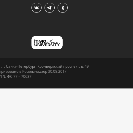
 г. Санкт-Петербург, Кронверкский проспект, д. 49
рировано в Роскомнадзор 30.08.2017
Л № ФС 77 – 70637