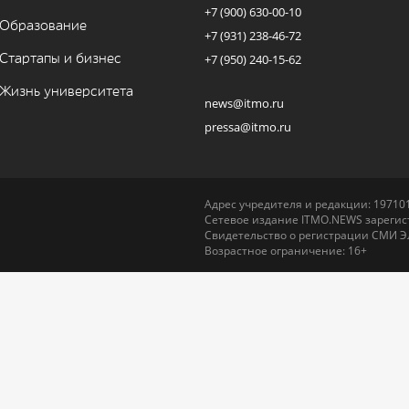
+7 (900) 630-00-10
Образование
+7 (931) 238-46-72
Стартапы и бизнес
+7 (950) 240-15-62
Жизнь университета
news@itmo.ru
pressa@itmo.ru
Адрес учредителя и редакции: 197101,
Сетевое издание ITMO.NEWS зарегист
Свидетельство о регистрации СМИ Э
Возрастное ограничение: 16+