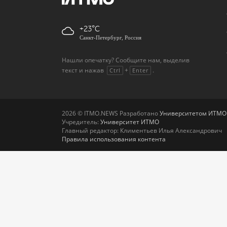
+23
Санкт-Петербург, Россия
Нашли опечатку? Сообщите нам, выделив
текст и нажав
+
.
Ctrl
Enter
2026 © ITMO.NEWS Разработано
Университетом ИТМО
Учредитель:
Университет ИТМО
Главный редактор: Климентьев Илья Александрович
Правила использования контента