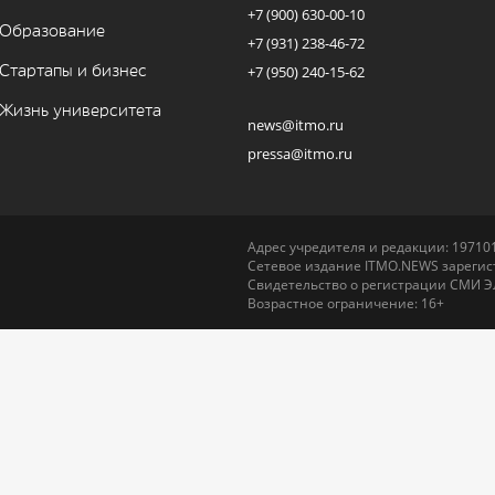
+7 (900) 630-00-10
Образование
+7 (931) 238-46-72
Стартапы и бизнес
+7 (950) 240-15-62
Жизнь университета
news@itmo.ru
pressa@itmo.ru
Адрес учредителя и редакции: 197101,
Сетевое издание ITMO.NEWS зарегист
Свидетельство о регистрации СМИ Э
Возрастное ограничение: 16+