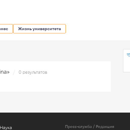
знес
Жизнь университета
hina»
0 результатов
Пресс-служба / Редакция
Наука