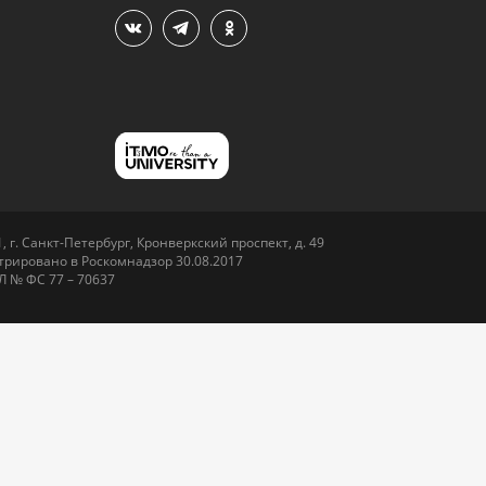
 г. Санкт-Петербург, Кронверкский проспект, д. 49
рировано в Роскомнадзор 30.08.2017
Л № ФС 77 – 70637