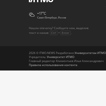
+17
Санкт-Петербург, Россия
Нашли опечатку? Сообщите нам, выделив
текст и нажав
+
.
Ctrl
Enter
2026 © ITMO.NEWS Разработано
Университетом ИТМО
Учредитель:
Университет ИТМО
Главный редактор: Климентьев Илья Александрович
Правила использования контента