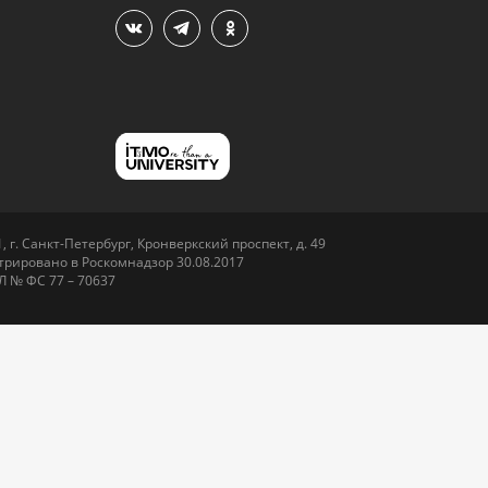
 г. Санкт-Петербург, Кронверкский проспект, д. 49
рировано в Роскомнадзор 30.08.2017
Л № ФС 77 – 70637