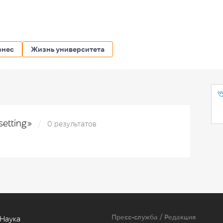
знес
Жизнь университета
setting»
0 результатов
Пресс-служба / Редакция
Наука