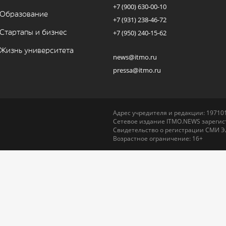
+7 (900) 630-00-10
Образование
+7 (931) 238-46-72
Стартапы и бизнес
+7 (950) 240-15-62
Жизнь университета
news@itmo.ru
pressa@itmo.ru
Адрес учредителя и редакции: 197101,
Сетевое издание ITMO.NEWS зарегист
Свидетельство о регистрации СМИ Э
Возрастное ограничение: 16+