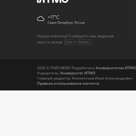
+17
Санкт-Петербург, Россия
Нашли опечатку? Сообщите нам, выделив
текст и нажав
+
.
Ctrl
Enter
2026 © ITMO.NEWS Разработано
Университетом ИТМО
Учредитель:
Университет ИТМО
Главный редактор: Климентьев Илья Александрович
Правила использования контента