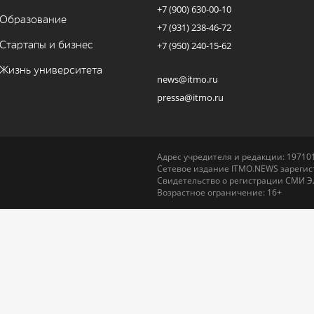
+7 (900) 630-00-10
Образование
+7 (931) 238-46-72
Стартапы и бизнес
+7 (950) 240-15-62
Жизнь университета
news@itmo.ru
pressa@itmo.ru
Адрес учредителя и редакции: 197101,
Сетевое издание ITMO.NEWS зарегист
Свидетельство о регистрации СМИ Э
Возрастное ограничение: 16+