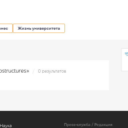
знес
Жизнь университета
ostructures»
0 результатов
Пресс-служба / Редакция
Наука