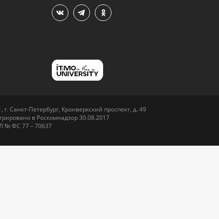
 г. Санкт-Петербург, Кронверкский проспект, д. 49
рировано в Роскомнадзор 30.08.2017
Л № ФС 77 – 70637