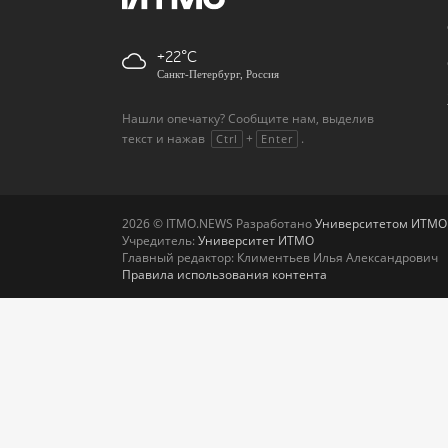
+22
Санкт-Петербург, Россия
Нашли опечатку? Сообщите нам, выделив
текст и нажав
+
.
Ctrl
Enter
2026 © ITMO.NEWS Разработано
Университетом ИТМО
Учредитель:
Университет ИТМО
Главный редактор: Климентьев Илья Александрович
Правила использования контента