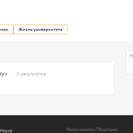
знес
Жизнь университета
day»
0 результатов
Пресс-служба / Редакция
Наука