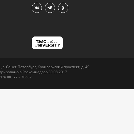
 г. Санкт-Петербург, Кронверкский проспект, д. 49
рировано в Роскомнадзор 30.08.2017
Л № ФС 77 – 70637