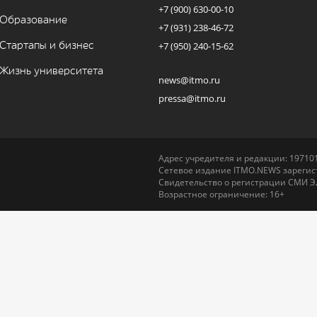
+7 (900) 630-00-10
Образование
+7 (931) 238-46-72
Стартапы и бизнес
+7 (950) 240-15-62
Жизнь университета
news@itmo.ru
pressa@itmo.ru
Адрес учредителя и редакции: 197101,
Сетевое издание ITMO.NEWS зарегист
Свидетельство о регистрации СМИ Э
Возрастное ограничение: 16+