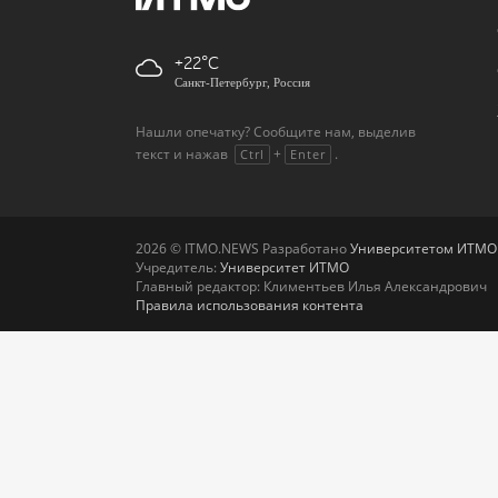
+22
Санкт-Петербург, Россия
Нашли опечатку? Сообщите нам, выделив
текст и нажав
+
.
Ctrl
Enter
2026 © ITMO.NEWS Разработано
Университетом ИТМО
Учредитель:
Университет ИТМО
Главный редактор: Климентьев Илья Александрович
Правила использования контента