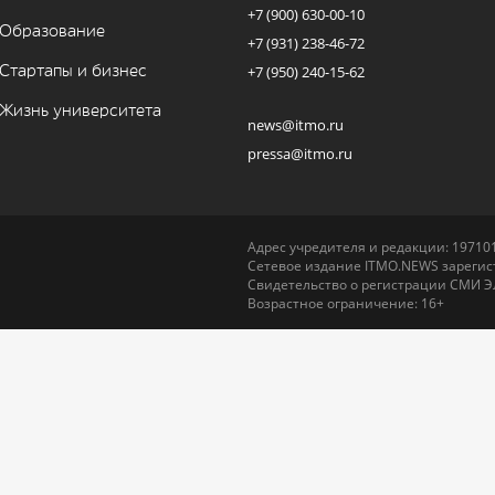
+7 (900) 630-00-10
Образование
+7 (931) 238-46-72
Стартапы и бизнес
+7 (950) 240-15-62
Жизнь университета
news@itmo.ru
pressa@itmo.ru
Адрес учредителя и редакции: 197101,
Сетевое издание ITMO.NEWS зарегист
Свидетельство о регистрации СМИ Э
Возрастное ограничение: 16+