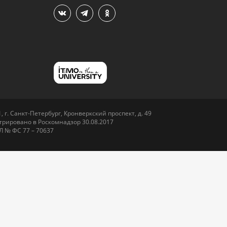
 г. Санкт-Петербург, Кронверкский проспект, д. 49
рировано в Роскомнадзор 30.08.2017
Л № ФС 77 – 70637