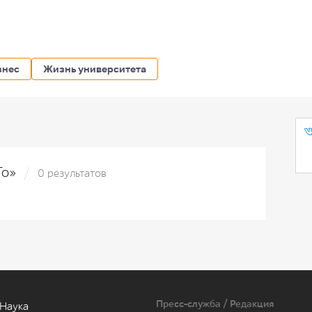
знес
Жизнь университета
To»
0 результатов
Пресс-служба / Редакция
Наука