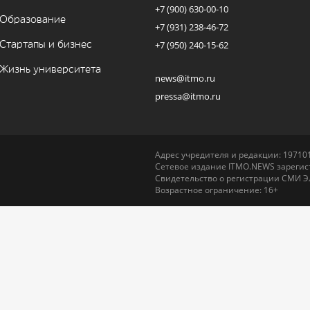
+7 (900) 630-00-10
Образование
+7 (931) 238-46-72
Стартапы и бизнес
+7 (950) 240-15-62
Жизнь университета
news@itmo.ru
pressa@itmo.ru
Адрес учредителя и редакции: 197101,
Сетевое издание ITMO.NEWS зарегист
Свидетельство о регистрации СМИ Э
Возрастное ограничение: 16+