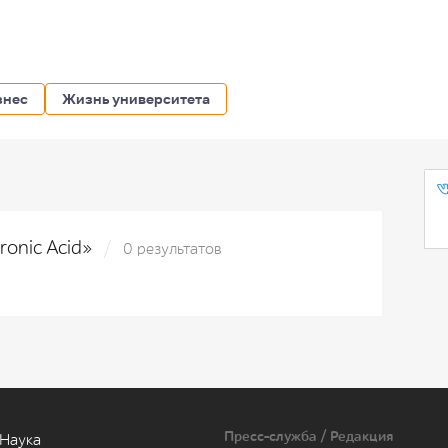
знес
Жизнь университета
ronic Acid»
0 результатов
Пресс-служба / Редакция
Наука