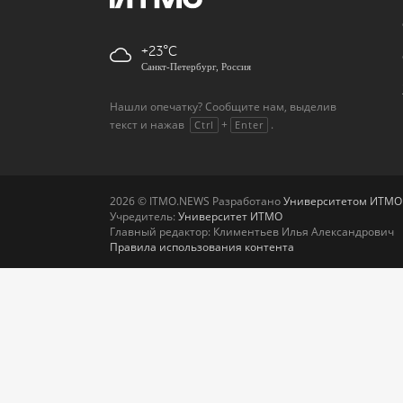
+23
Санкт-Петербург, Россия
Нашли опечатку? Сообщите нам, выделив
текст и нажав
+
.
Ctrl
Enter
2026 © ITMO.NEWS Разработано
Университетом ИТМО
Учредитель:
Университет ИТМО
Главный редактор: Климентьев Илья Александрович
Правила использования контента