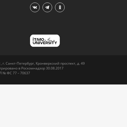
 г. Санкт-Петербург, Кронверкский проспект, д. 49
рировано в Роскомнадзор 30.08.2017
Л № ФС 77 – 70637