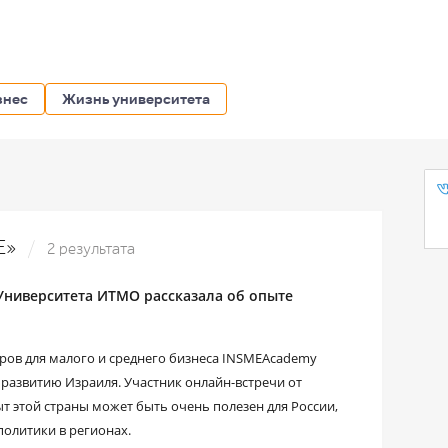
знес
Жизнь университета
ME»
2 результата
 Университета ИТМО рассказала об опыте
ов для малого и среднего бизнеса INSMEAcademy
азвитию Израиля. Участник онлайн-встречи от
т этой страны может быть очень полезен для России,
олитики в регионах.