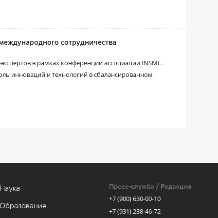
 международного сотрудничества
 экспертов в рамках конференции ассоциации INSME.
роль инноваций и технологий в сбалансированном
Пресс-служба / Редакция
Наука
+7 (900) 630-00-10
Образование
+7 (931) 238-46-72