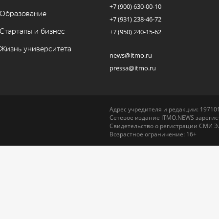
+7 (900) 630-00-10
Образование
+7 (931) 238-46-72
Стартапы и бизнес
+7 (950) 240-15-62
Жизнь университета
news@itmo.ru
pressa@itmo.ru
Адрес учредителя и редакции: 197101,
Сетевое издание ITMO.NEWS зарегист
Свидетельство о регистрации СМИ Э
Возрастное ограничение: 16+