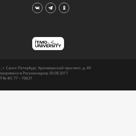
 г. Санкт-Петербург, Кронверкский проспект, д. 49
рировано в Роскомнадзор 30.08.2017
Л № ФС 77 – 70637