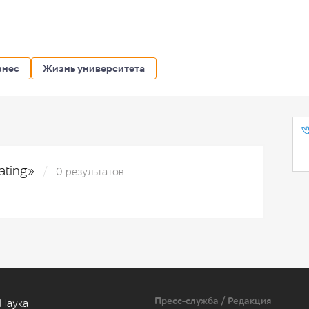
знес
Жизнь университета
kating»
0 результатов
Пресс-служба / Редакция
Наука