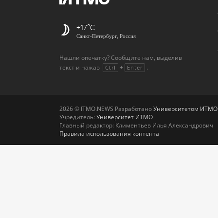
+17
Санкт-Петербург, Россия
Нашли опечатку? Сообщите нам, выделив
текст и нажав
+
.
Ctrl
Enter
2026 © ITMO.NEWS Разработано
Университетом ИТМО
Учредитель:
Университет ИТМО
Главный редактор: Климентьев Илья Александрович
Правила использования контента