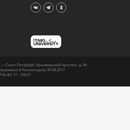
 г. Санкт-Петербург, Кронверкский проспект, д. 49
рировано в Роскомнадзор 30.08.2017
Л № ФС 77 – 70637