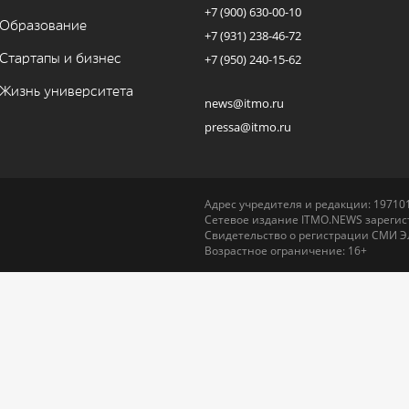
+7 (900) 630-00-10
Образование
+7 (931) 238-46-72
Стартапы и бизнес
+7 (950) 240-15-62
Жизнь университета
news@itmo.ru
pressa@itmo.ru
Адрес учредителя и редакции: 197101,
Сетевое издание ITMO.NEWS зарегист
Свидетельство о регистрации СМИ Э
Возрастное ограничение: 16+