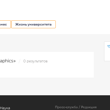
знес
Жизнь университета
raphics»
0 результатов
Пресс-служба / Редакция
Наука