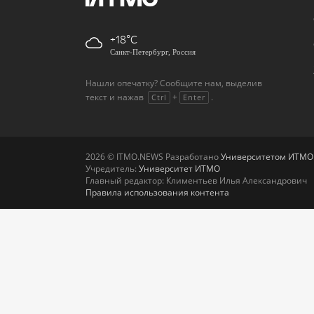
+18
Санкт-Петербург, Россия
Нашли опечатку? Сообщите нам, выделив
текст и нажав
+
.
Ctrl
Enter
2026 © ITMO.NEWS Разработано
Университетом ИТМО
Учредитель:
Университет ИТМО
Главный редактор: Климентьев Илья Александрович
Правила использования контента