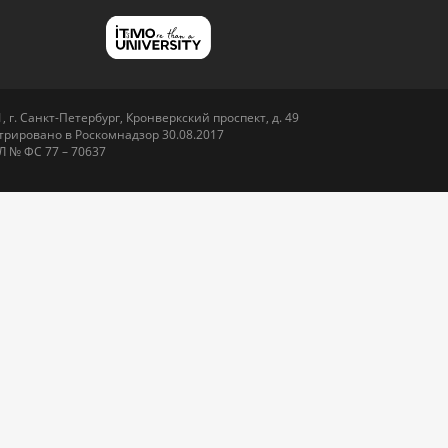
 г. Санкт-Петербург, Кронверкский проспект, д. 49
рировано в Роскомнадзор 30.08.2017
Л № ФС 77 – 70637