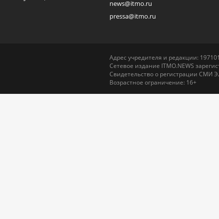
news@itmo.ru
pressa@itmo.ru
Адрес учредителя и редакции: 197101,
Сетевое издание ITMO.NEWS зарегист
Свидетельство о регистрации СМИ Э
Возрастное ограничение: 16+