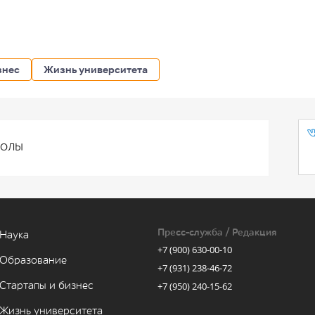
знес
Жизнь университета
волы
Пресс-служба / Редакция
Наука
+7 (900) 630-00-10
Образование
+7 (931) 238-46-72
Стартапы и бизнес
+7 (950) 240-15-62
Жизнь университета