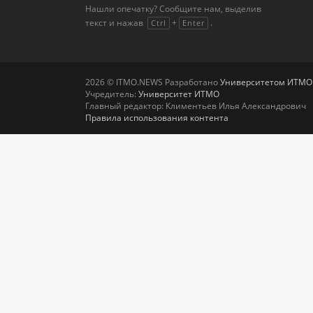
Нашли опечатку? Сообщите нам, выделив
текст и нажав
+
.
Ctrl
Enter
2026 © ITMO.NEWS Разработано
Университетом ИТМО
Учредитель:
Университет ИТМО
Главный редактор: Климентьев Илья Александрович
Правила использования контента