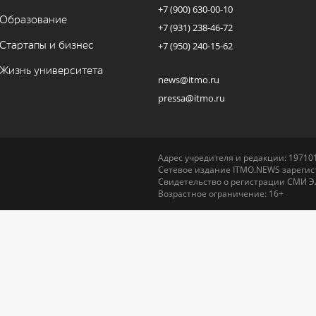
+7 (900) 630-00-10
Образование
+7 (931) 238-46-72
Стартапы и бизнес
+7 (950) 240-15-62
Жизнь университета
news@itmo.ru
pressa@itmo.ru
Адрес учредителя и редакции: 197101,
Сетевое издание ITMO.NEWS зарегист
Свидетельство о регистрации СМИ Э
Возрастное ограничение: 16+