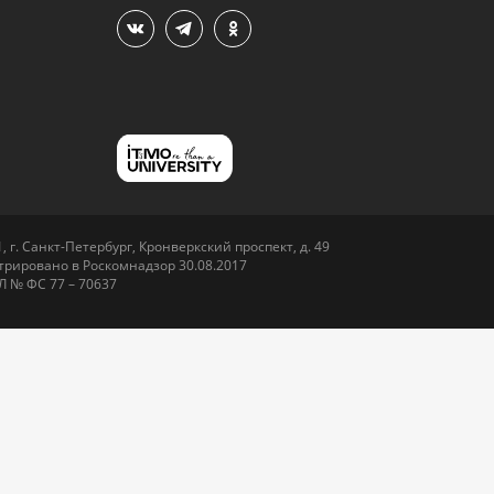
 г. Санкт-Петербург, Кронверкский проспект, д. 49
рировано в Роскомнадзор 30.08.2017
Л № ФС 77 – 70637