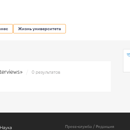
знес
Жизнь университета
nterviews»
0 результатов
Пресс-служба / Редакция
Наука