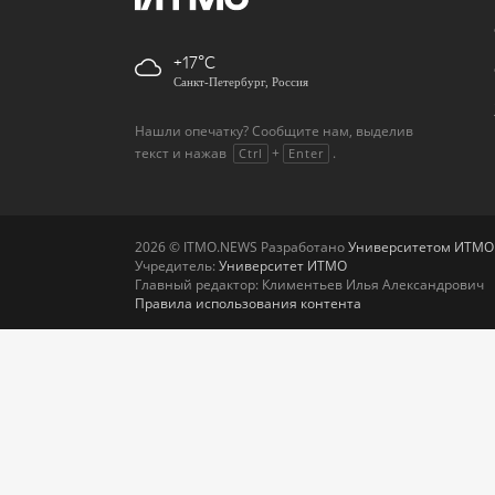
+17
Санкт-Петербург, Россия
Нашли опечатку? Сообщите нам, выделив
текст и нажав
+
.
Ctrl
Enter
2026 © ITMO.NEWS Разработано
Университетом ИТМО
Учредитель:
Университет ИТМО
Главный редактор: Климентьев Илья Александрович
Правила использования контента