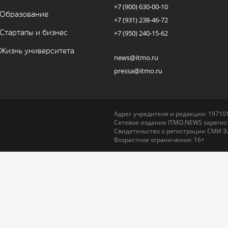
+7 (900) 630-00-10
Образование
+7 (931) 238-46-72
Стартапы и бизнес
+7 (950) 240-15-62
Жизнь университета
news@itmo.ru
pressa@itmo.ru
Адрес учредителя и редакции: 197101,
Сетевое издание ITMO.NEWS зарегист
Свидетельство о регистрации СМИ Э
Возрастное ограничение: 16+