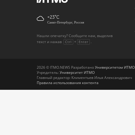
+23
Санкт-Петербург, Россия
Нашли опечатку? Сообщите нам, выделив
текст и нажав
+
.
Ctrl
Enter
2026 © ITMO.NEWS Разработано
Университетом ИТМО
Учредитель:
Университет ИТМО
Главный редактор: Климентьев Илья Александрович
Правила использования контента