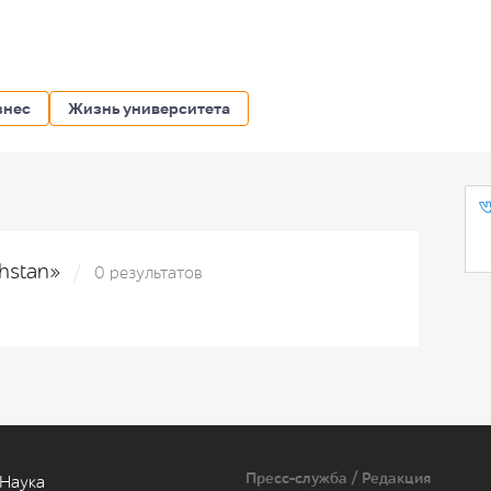
знес
Жизнь университета
khstan»
0 результатов
Пресс-служба / Редакция
Наука