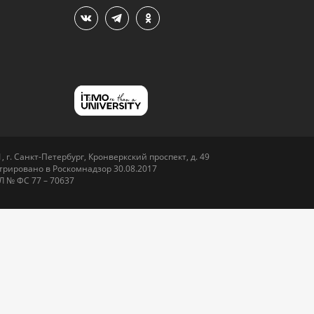
 г. Санкт-Петербург, Кронверкский проспект, д. 49
рировано в Роскомнадзор 30.08.2017
Л № ФС 77 – 70637