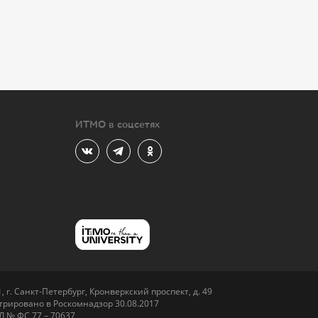
ИТМО в соцсетях
 г. Санкт-Петербург, Кронверкский проспект, д. 49
рировано в Роскомнадзор 30.08.2017
Л № ФС 77 – 70637