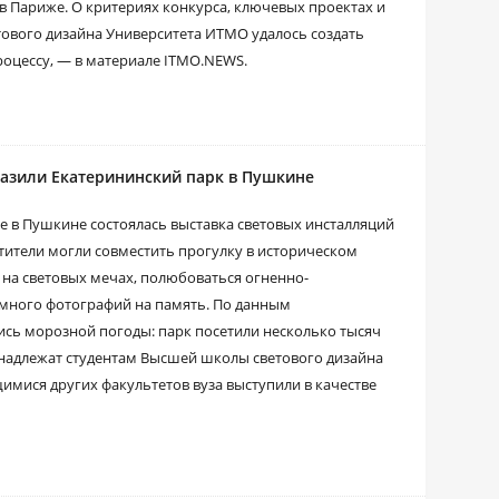
 в Париже. О критериях конкурса, ключевых проектах и
етового дизайна Университета ИТМО удалось создать
роцессу, — в материале ITMO.NEWS.
бразили Екатерининский парк в Пушкине
 в Пушкине состоялась выставка световых инсталляций
етители могли совместить прогулку в историческом
на световых мечах, полюбоваться огненно-
 много фотографий на память. По данным
ись морозной погоды: парк посетили несколько тысяч
надлежат студентам Высшей школы светового дизайна
имися других факультетов вуза выступили в качестве