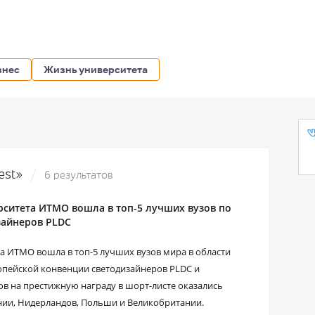
знес
Жизнь университета
est»
6 результатов
рситета ИТМО вошла в топ-5 лучших вузов по
зайнеров PLDC
а ИТМО вошла в топ-5 лучших вузов мира в области
опейской конвенции светодизайнеров PLDC и
ов на престижную награду в шорт-листе оказались
нии, Нидерландов, Польши и Великобритании.