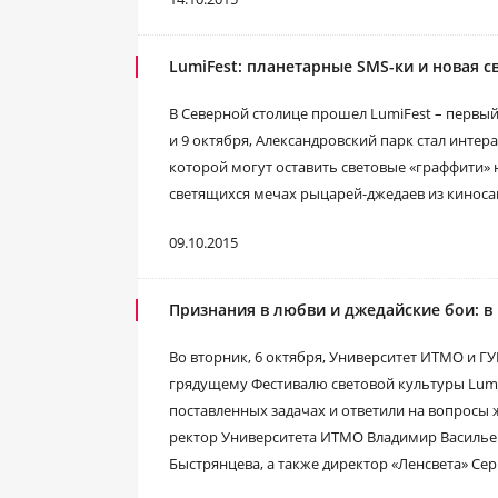
LumiFest: планетарные SMS-ки и новая с
В Северной столице прошел LumiFest – первый 
и 9 октября, Александровский парк стал интер
которой могут оставить световые «граффити» 
светящихся мечах рыцарей-джедаев из киноса
09.10.2015
Признания в любви и джедайские бои: в 
Во вторник, 6 октября, Университет ИТМО и 
грядущему Фестивалю световой культуры Lumi
поставленных задачах и ответили на вопросы
ректор Университета ИТМО Владимир Васильев
Быстрянцева, а также директор «Ленсвета» Сер