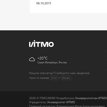
06.10.2015
+20
Санкт-Петербург, Россия
Нашли опечатку? Сообщите нам, выделив
текст и нажав
+
.
Ctrl
Enter
2026 © ITMO.NEWS Разработано
Университетом ИТМО
Учредитель:
Университет ИТМО
Главный редактор: Климентьев Илья Александрович