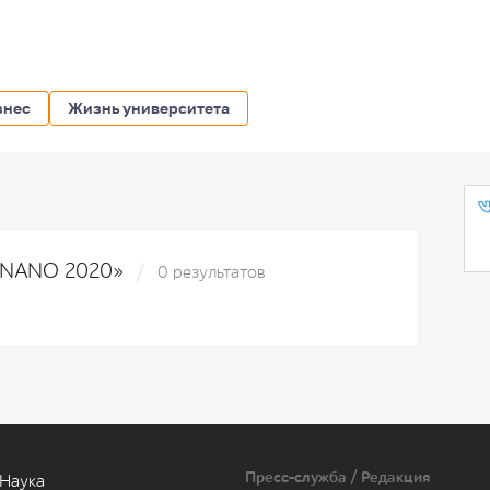
знес
Жизнь университета
TANANO 2020»
0 результатов
Пресс-служба / Редакция
Наука