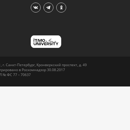
 г. Санкт-Петербург, Кронверкский проспект, д. 49
рировано в Роскомнадзор 30.08.2017
Л № ФС 77 – 70637