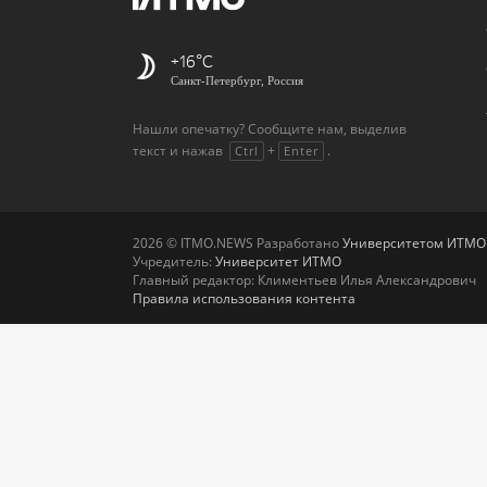
+16
Санкт-Петербург, Россия
Нашли опечатку? Сообщите нам, выделив
текст и нажав
+
.
Ctrl
Enter
2026 © ITMO.NEWS Разработано
Университетом ИТМО
Учредитель:
Университет ИТМО
Главный редактор: Климентьев Илья Александрович
Правила использования контента