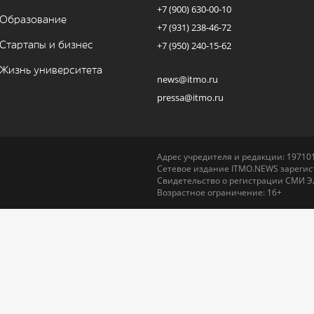
+7 (900) 630-00-10
Образование
+7 (931) 238-46-72
Стартапы и бизнес
+7 (950) 240-15-62
Жизнь университета
news@itmo.ru
pressa@itmo.ru
Адрес учредителя и редакции: 197101,
Сетевое издание ITMO.NEWS зарегист
Свидетельство о регистрации СМИ Э
Возрастное ограничение: 16+